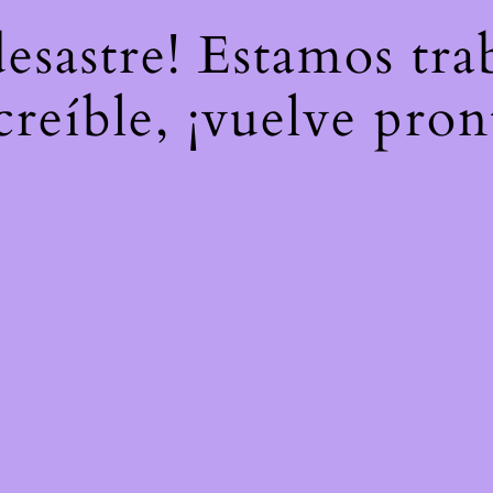
desastre! Estamos tr
creíble, ¡vuelve pron