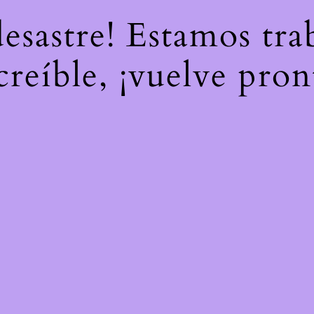
desastre! Estamos tr
creíble, ¡vuelve pron