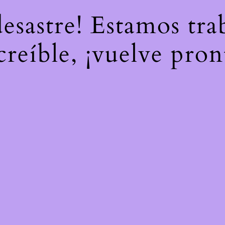
desastre! Estamos tr
creíble, ¡vuelve pron