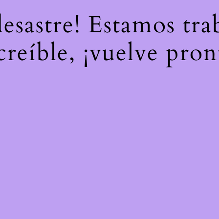
desastre! Estamos tr
creíble, ¡vuelve pron