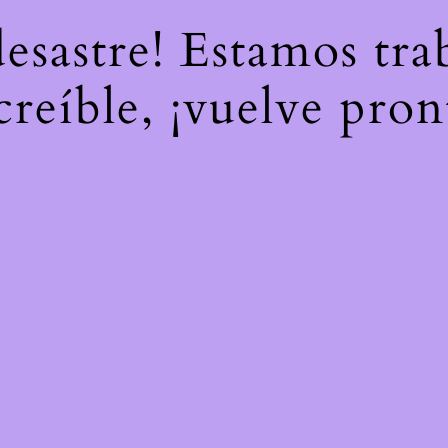
desastre! Estamos tr
creíble, ¡vuelve pron