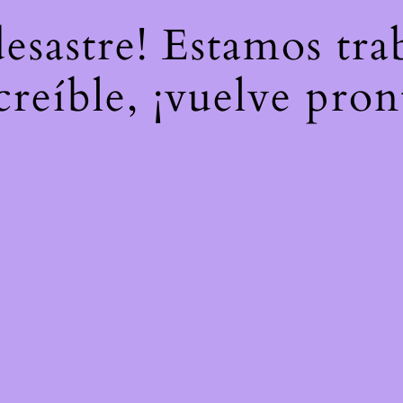
desastre! Estamos tr
creíble, ¡vuelve pron