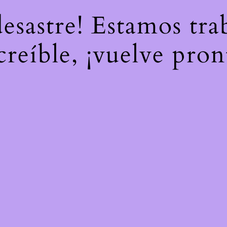
desastre! Estamos tr
creíble, ¡vuelve pron