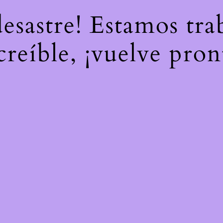
desastre! Estamos tr
creíble, ¡vuelve pron