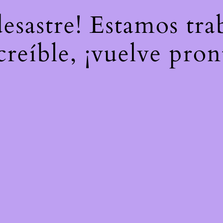
desastre! Estamos tr
creíble, ¡vuelve pron